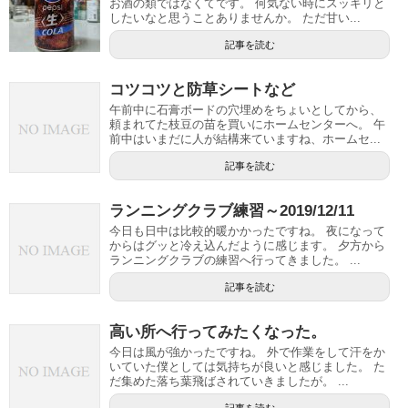
お酒の類ではなくてです。 何気ない時にスッキリと
したいなと思うことありませんか。 ただ甘い...
記事を読む
コツコツと防草シートなど
午前中に石膏ボードの穴埋めをちょいとしてから、
頼まれてた枝豆の苗を買いにホームセンターへ。 午
前中はいまだに人が結構来ていますね、ホームセ...
記事を読む
ランニングクラブ練習～2019/12/11
今日も日中は比較的暖かかったですね。 夜になって
からはグッと冷え込んだように感じます。 夕方から
ランニングクラブの練習へ行ってきました。 ...
記事を読む
高い所へ行ってみたくなった。
今日は風が強かったですね。 外で作業をして汗をか
いていた僕としては気持ちが良いと感じました。 た
だ集めた落ち葉飛ばされていきましたが。 ...