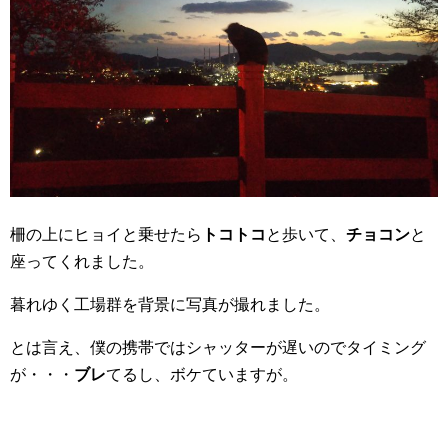
柵の上にヒョイと乗せたら
トコトコ
と歩いて、
チョコン
と
座ってくれました。
暮れゆく工場群を背景に写真が撮れました。
とは言え、僕の携帯ではシャッターが遅いのでタイミング
が・・・
ブレ
てるし、ボケていますが。