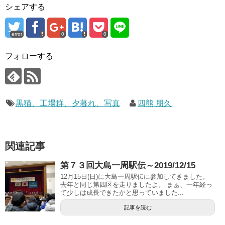
シェアする
error
0
0
フォローする
黒猫、工場群、夕暮れ、写真
四熊 朋久
関連記事
第７３回大島一周駅伝～2019/12/15
12月15日(日)に大島一周駅伝に参加してきました。
去年と同じ第四区を走りましたよ。 まぁ、一年経っ
て少しは成長できたかと思っていました...
記事を読む