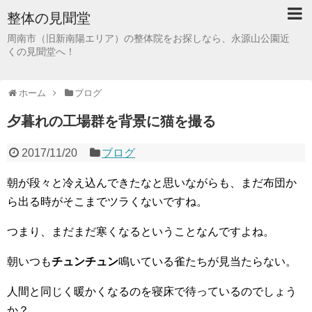
整体の見聞堂
周南市（旧新南陽エリア）の整体院をお探しなら、永源山公園近
くの見聞堂へ！
ホーム
ブログ
夕暮れの工場群を背景に猫を撮る
2017/11/20
ブログ
朝が段々と冷え込んできたなと思いながらも、まだ布団か
ら出る時がそこまでツラくないですね。
つまり、まだまだ寒くなるということなんですよね。
朝いつも
チュンチュン
鳴いている雀たちが見当たらない。
人間と同じく暖かくなるのを寝床で待っているのでしょう
か？