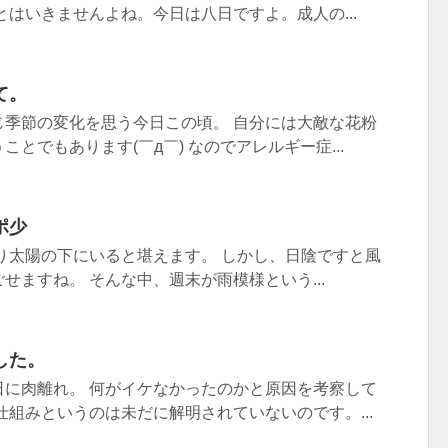
とはいきませんよね。今日は八日ですよ。成人の...
て。
じ季節の変化を思う今日この頃。 自分には大敵な花粉
とでもあります(￣д￣) なのでアレルギー症...
ポ少
り太陽の下にいると堪えます。 しかし、日陰ですと風
せますね。 そんな中、週末が雨模様という...
した。
日に肉離れ。 何がイケなかったのかと原因を考察して
仕組みというのは未だに解明されていないのです。...