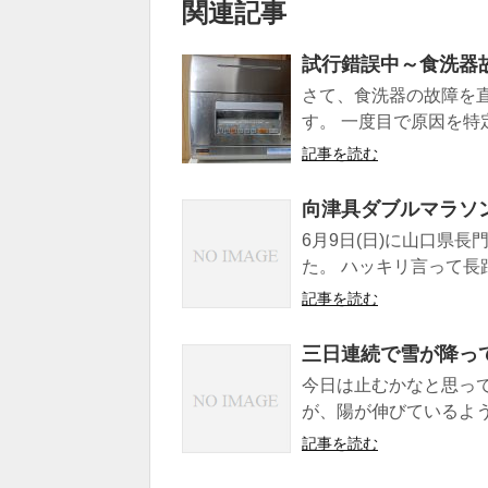
関連記事
試行錯誤中～食洗器
さて、食洗器の故障を
す。 一度目で原因を特
記事を読む
向津具ダブルマラソン
6月9日(日)に山口県
た。 ハッキリ言って長
記事を読む
三日連続で雪が降っ
今日は止むかなと思っ
が、陽が伸びているよう
記事を読む