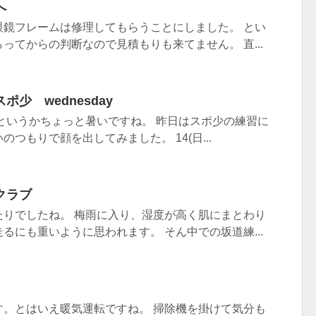
へ
眼鏡フレームは修理してもらうことにしました。 とい
ってからの判断なので見積もりも来てません。 直...
少 wednesday
というかちょっと暑いですね。 昨日はスポ少の練習に
つもりで顔を出してみました。 14(日...
クラブ
たりでしたね。 梅雨に入り、湿度が高く肌にまとわり
るにも重いように思われます。 そん中での坂道練...
す。とはいえ暖気運転ですね。 掃除機を掛けて気分も