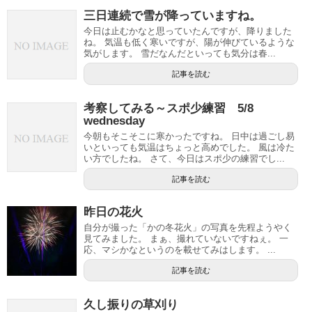
三日連続で雪が降っていますね。
今日は止むかなと思っていたんですが、降りました
ね。 気温も低く寒いですが、陽が伸びているような
気がします。 雪だなんだといっても気分は春...
記事を読む
考察してみる～スポ少練習 5/8
wednesday
今朝もそこそこに寒かったですね。 日中は過ごし易
いといっても気温はちょっと高めでした。 風は冷た
い方でしたね。 さて、今日はスポ少の練習でし...
記事を読む
昨日の花火
自分が撮った「かの冬花火」の写真を先程ようやく
見てみました。 まぁ、撮れていないですねぇ。 一
応、マシかなというのを載せてみはします。 ...
記事を読む
久し振りの草刈り