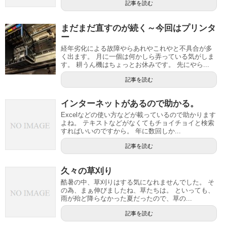
記事を読む
まだまだ直すのが続く～今回はプリンタ
ー
経年劣化による故障やらあれやこれやと不具合が多
く出ます。 月に一個は何かしら弄っている気がしま
す。 耕うん機はちょっとお休みです。 先にやら...
記事を読む
インターネットがあるので助かる。
Excelなどの使い方などが載っているので助かります
よね。 テキストなどがなくてもチョイチョイと検索
すればいいのですから。 年に数回しか...
記事を読む
久々の草刈り
酷暑の中、草刈りはする気になれませんでした。 そ
の為、まぁ伸びましたね、草たちは。 といっても、
雨が殆ど降らなかった夏だったので、草の...
記事を読む