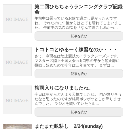
第二回ひらちゅうランニングクラブ記録
会
午前中は曇っているお陰で過ごし易かったんです
ね。 それなのに午後からはとても晴れてしまいまし
た。 午前中の気温28℃を『なんて過ごし易かっ...
記事を読む
トコトコとゆるーく練習なのか・・・
さて、今現在は陸上競技のトラックシーズンです。
マスターズ陸上全国大会in山口県の年から短距離に
挑戦し始めたので今年は三年目です。 まずは...
記事を読む
梅雨入りになりましたね。
今日は朝からどんより天気でしたね。 雨が降りそう
だなと思ったのですが結局ボツボツとしか降りませ
んでした。 ラジオを聞いていたら山...
記事を読む
またまた畝耕し 2/24(sunday)