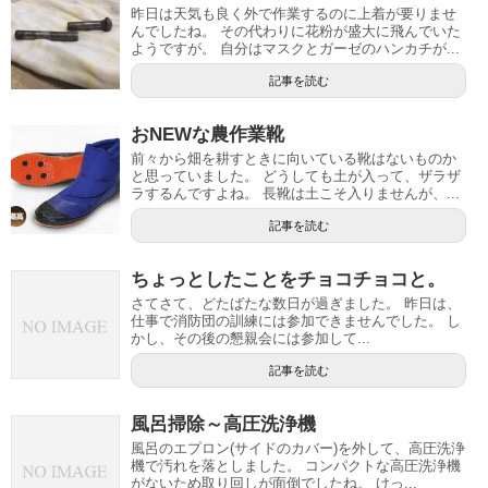
昨日は天気も良く外で作業するのに上着が要りませ
んでしたね。 その代わりに花粉が盛大に飛んでいた
ようですが。 自分はマスクとガーゼのハンカチが...
記事を読む
おNEWな農作業靴
前々から畑を耕すときに向いている靴はないものか
と思っていました。 どうしても土が入って、ザラザ
ラするんですよね。 長靴は土こそ入りませんが、...
記事を読む
ちょっとしたことをチョコチョコと。
さてさて、どたばたな数日が過ぎました。 昨日は、
仕事で消防団の訓練には参加できませんでした。 し
かし、その後の懇親会には参加して...
記事を読む
風呂掃除～高圧洗浄機
風呂のエプロン(サイドのカバー)を外して、高圧洗浄
機で汚れを落としました。 コンパクトな高圧洗浄機
がないため取り回しが面倒でしたね。 けっ...