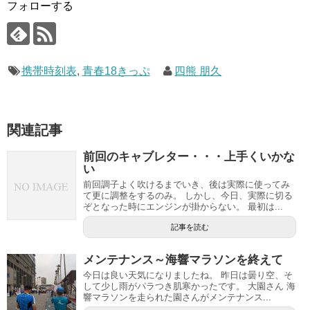
フォローする
携帯時刻表
,
青春18きっぷ
四熊 朋久
関連記事
前回のキャブレター・・・上手くいかな
い
前回調子よく吹けるまでいき、後は実際に使ってみ
て更に調整をするのみ。 しかし、今日、実際に切る
ぞとなった時にエンジンが掛からない。 最初は...
記事を読む
メンテナンス～海響マラソンを終えて
今日は良い天気になりましたね。 昨日は曇り空、そ
して少し雨がパラつき肌寒かったです。 大園さん 海
響マラソンを走られた園さんがメンテナンス...