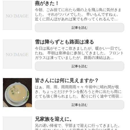
燕がきた！
今朝、ごみ捨てに出たら畑の上を飛ぶ鳥に気付きま
した。 それがツバメでした。 早いもんですねぇ。
近くに田んぼがあれば巣でも作ってくれるんで...
記事を読む
雪は降らずとも路面は凍る
今日は風がそこそこ吹きましたが、暖かい一日でし
たね。 早朝は座禅会に参加してきました。 フロント
ガラスは凍っていましたが、路面の凍結はあ...
記事を読む
皆さんには何に見えますか？
はぁ、雨、雨、雨雨雨雨々々 午前中に晴れ間が覗
き、ちょっとだけチラシを配ろうと外に出たら雨に
とても強く降られました。 配りに行く途中で雨宿...
記事を読む
兄家族を迎えに。
兄の遅い帰省で、宇部まで迎えに行ってきました。