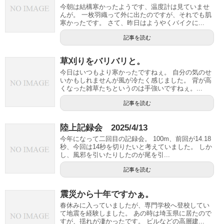
今朝は結構寒かったようです、温度計は見ていませ
んが。 一枚羽織って外に出たのですが、それでも肌
寒かったです。 さて、昨日はようやくバイクに...
記事を読む
草刈りをバリバリと。
今日はいつもより寒かったですねぇ。 自分の気のせ
いかもしれませんが風が冷たく感じました。 背が高
くなった雑草たちというのは手強いですねぇ。...
記事を読む
陸上記録会 2025/4/13
今年になって二回目の記録会。 100m、前回が14.18
秒、今回は14秒を切りたいと考えていました。 しか
し、風邪を引いたりしたのが尾を引...
記事を読む
震災から十年ですかぁ。
春休みに入っていましたが、専門学校へ登校してい
て地震を経験しました。 あの時は埼玉県に居たので
すが、揺れが凄かったです。 ビルなどの高層建...