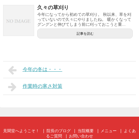
久々の草刈り
今年になってから初めての草刈り。 秋以来、草を刈
っていないので久々にやりましたね。 暖かくなって
グングンと伸びてしまう前に刈っておこうと重...
記事を読む
今年の冬は・・・
作業時の寒さ対策
見聞堂へようこそ！
院長のブログ
当院概要
メニュー
よくあ
るご質問
お問い合わせ