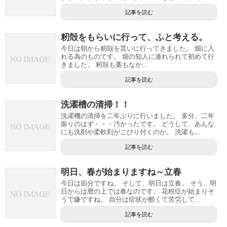
記事を読む
籾殻をもらいに行って、ふと考える。
今日は朝から籾殻を貰いに行ってきました。 畑に入
れる為のものです。 畑の知人に連れられて初めて行
きました。 籾殻も藁もなか...
記事を読む
洗濯槽の清掃！！
洗濯機の清掃を二年ぶりに行いました。 多分、二年
振りのはず・・・汚かったです。 どうして、あんな
にも洗剤や柔軟剤がこびり付くのか。 洗濯も...
記事を読む
明日、春が始まりますね～立春
今日は節分ですね。 そして、明日は立春。 そう、明
日からは暦の上では春なのです。 花粉症が始まりそ
うで嫌ですね。 自分は症状が酷くて苦労して...
記事を読む