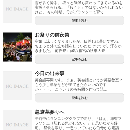
雨が多く降る。 段々と気候も変わってきているのを
実感させられる。 「段々と」ではないかもしれない
けど。 今の時期、母がプランターで育て...
記事を読む
お祭りの前夜祭
空気は涼しくなりましたが、日差しは暑いですね。
ちょっと外で立ち話をしていただけですが、汗をか
きました。 前夜祭 山崎八幡宮の秋季大祭...
記事を読む
今日の出来事
英会話再開です。 まぁ、英会話というか英語教室？
もう少し単語などが出てきたらいいのです
が・・・。 こういうのも時間を作って読...
記事を読む
急遽墓参りへ
午前中にランニングクラブで走り、『はぁ、海響マ
ラソン走り切れる気がしない。』と思いながら帰
宅。 昼食を取り、一息ついていたら伯母から電話