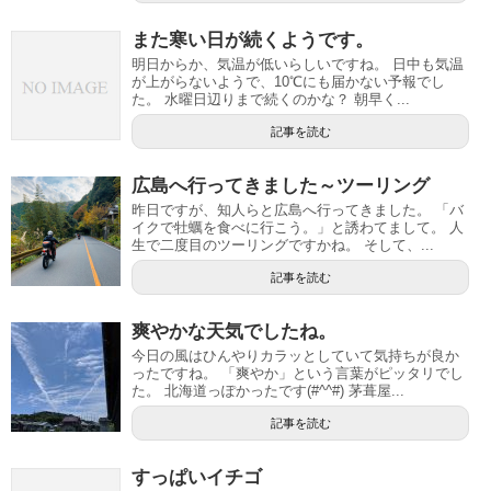
また寒い日が続くようです。
明日からか、気温が低いらしいですね。 日中も気温
が上がらないようで、10℃にも届かない予報でし
た。 水曜日辺りまで続くのかな？ 朝早く...
記事を読む
広島へ行ってきました～ツーリング
昨日ですが、知人らと広島へ行ってきました。 「バ
イクで牡蠣を食べに行こう。」と誘わてまして。 人
生で二度目のツーリングですかね。 そして、...
記事を読む
爽やかな天気でしたね。
今日の風はひんやりカラッとしていて気持ちが良か
ったですね。 「爽やか」という言葉がピッタリでし
た。 北海道っぽかったです(#^^#) 茅葺屋...
記事を読む
すっぱいイチゴ