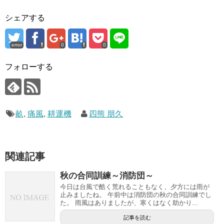
シェアする
error
0
0
フォローする
畝
,
痛風
,
耕運機
四熊 朋久
関連記事
秋の合同訓練～消防団～
今日は台風で酷く荒れることもなく、夕方には雨が
止みましたね。 午前中は消防団の秋の合同訓練でし
た。 雨風はありましたが、寒くはなく助かり...
記事を読む