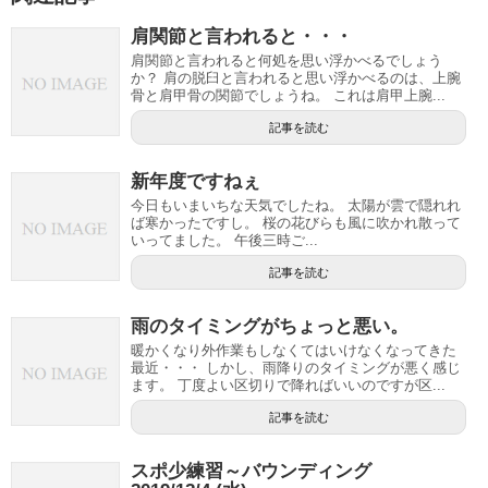
肩関節と言われると・・・
肩関節と言われると何処を思い浮かべるでしょう
か？ 肩の脱臼と言われると思い浮かべるのは、上腕
骨と肩甲骨の関節でしょうね。 これは肩甲上腕...
記事を読む
新年度ですねぇ
今日もいまいちな天気でしたね。 太陽が雲で隠れれ
ば寒かったですし。 桜の花びらも風に吹かれ散って
いってました。 午後三時ご...
記事を読む
雨のタイミングがちょっと悪い。
暖かくなり外作業もしなくてはいけなくなってきた
最近・・・ しかし、雨降りのタイミングが悪く感じ
ます。 丁度よい区切りで降ればいいのですが区...
記事を読む
スポ少練習～バウンディング