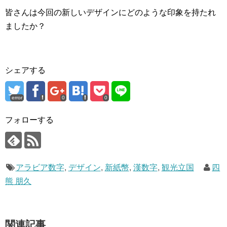
皆さんは今回の新しいデザインにどのような印象を持たれ
ましたか？
シェアする
error
0
0
フォローする
アラビア数字
,
デザイン
,
新紙幣
,
漢数字
,
観光立国
四
熊 朋久
関連記事