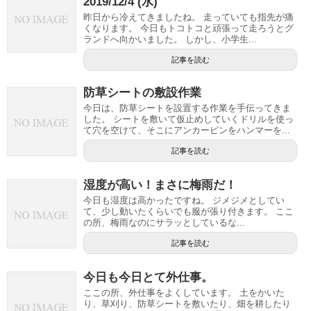
2019/12/4 (水)
昨日から冷えてきましたね。 走っていても指先が痛
くなります。 今日もトコトコと頑張って走ろうとグ
ランドへ向かいました。 しかし、小学生...
記事を読む
防草シートの敷設作業
今日は、防草シートを設置する作業を手伝ってきま
した。 シートを敷いて仮止めしていくドリルを使っ
て穴を空けて、そこにアンカーピンをハンマーを...
記事を読む
湿度が高い！まさに梅雨だ！
今日も湿度は高かったですね。 ジメジメとしてい
て、少し動いたくらいでも服が張り付きます。 ここ
の所、梅雨なのにサラッとしているな...
記事を読む
今日も今日とて外仕事。
ここの所、外仕事をよくしています。 土をかいた
り、草刈り、防草シートを敷いたり、畑を耕したり