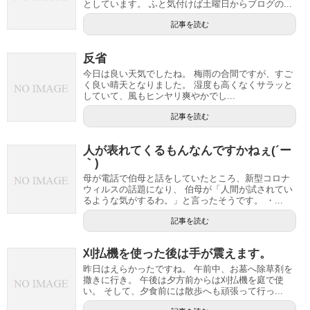
としています。 ふと気付けば土曜日からブログの...
記事を読む
反省
今日は良い天気でしたね。 梅雨の合間ですが、すご
く良い晴天となりました。 湿度も高くなくサラッと
していて、風もヒンヤリ爽やかでし...
記事を読む
人が表れてくるもんなんですかねぇ(´ー
｀)
母が電話で伯母と話をしていたところ、新型コロナ
ウィルスの話題になり、 伯母が「人間が試されてい
るような気がするわ。」と言ったそうです。 ・...
記事を読む
刈払機を使った後は手が震えます。
昨日はえらかったですね。 午前中、お墓へ除草剤を
撒きに行き。 午後は夕方前からは刈払機を庭で使
い。 そして、夕食前には散歩へも頑張って行っ...