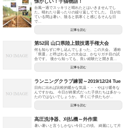
懐かしい！子猫物語！
台風一過でスッキリと晴れたとはいきませんでし
た。晴れたり曇ったりの繰り返してでした。 日が出
ている間は暑い、陰ると肌寒くと感じるそんな日
で...
記事を読む
第52回 山口県陸上競技選手権大会
何も知らずに申し込んでしまった、この大会。 通称
「県選」と呼ばれるこの大会は、かなりガチ目の試
合です。 後から知っても、良い経験だと開き直...
記事を読む
ランニングクラブ練習～2019/12/24 Tue
日向に出れば比較的暖かな気温・・・やはり暖冬な
んですかね。 今日が終業式だった子供たちは多かっ
たのではないでしょうか。 早くに子供たちが...
記事を読む
高圧洗浄器、刈払機～外作業
暑い暑いと言うしかない今日この頃。 綺麗にして片