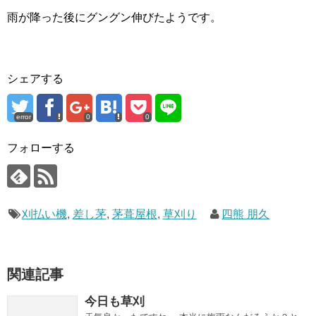
雨が降った後にグングン伸びたようです。
シェアする
error
0
0
フォローする
刈払い機
,
差し茅
,
茅葺屋根
,
草刈り
四熊 朋久
関連記事
今日も草刈