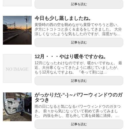
記事を読む
今日も少し蒸しましたね。
黄昏時の西の空を眺めながら黄昏てやろうと思い、
夕方にトコトコと歩く＆走るをしてきました。 大分
涼しくなったような気もしたのですが、湿度がち...
記事を読む
12月・・・やはり暖冬ですかね。
12月になったわけなのですが、暖かいですねぇ。 最
近、大分寒くなってきたように感じていましたが、
もう12月なんですよね。 『冬って割には...
記事を読む
がっかりだ(-“-)～パワーウィンドウのガ
タつき
雨の日になると気になるパワーウィンドウのガタつ
き。 前々から気になっていて初めて弄ってみまし
た。 内張を外し、窓も外して溝を綺麗に清掃。 ...
記事を読む