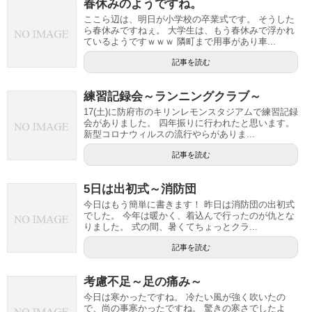
春休みのようですね。
ここら辺は、明日が小学校の卒業式です。 そうした
ら春休みですねぇ。 大学生は、もう春休みで浮かれ
ているようですｗｗｗ 隣町まで用事があり車...
記事を読む
練習記録会～ランニングクラブ～
17(土)に防府市のキリンレモンスタジアムで練習記録
会がありました。 四年振りに行われたと思います。
新型コロナウィルスの流行やらがありま...
記事を読む
5日は出初式～消防団
今日はもう簡単に書きます！ 昨日は消防団の出初式
でした。 今年は暖かく、着込んで行ったのが仇とな
りました。 式の間、暑くてちょっとクラ...
記事を読む
考慮不足～足の痛み～
今日は寒かったですね。 冷たい風が強く吹いたの
で、尚の事寒かったですね。 驚きの寒さでしたよ