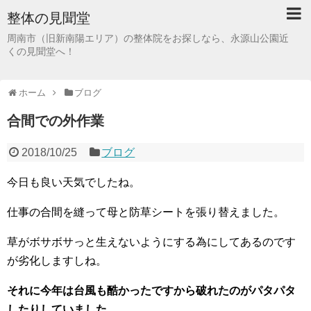
整体の見聞堂
周南市（旧新南陽エリア）の整体院をお探しなら、永源山公園近
くの見聞堂へ！
ホーム
ブログ
合間での外作業
2018/10/25
ブログ
今日も良い天気でしたね。
仕事の合間を縫って母と防草シートを張り替えました。
草がボサボサっと生えないようにする為にしてあるのです
が劣化しますしね。
それに今年は台風も酷かったですから破れたのがパタパタ
したりしていました。