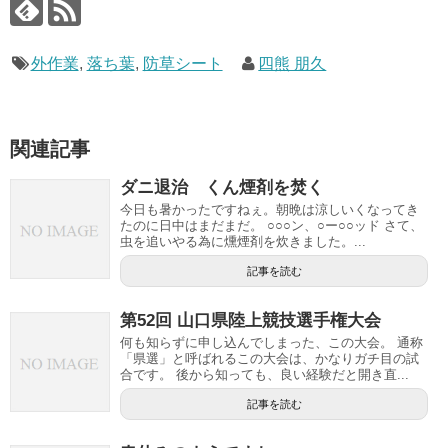
外作業
,
落ち葉
,
防草シート
四熊 朋久
関連記事
ダニ退治 くん煙剤を焚く
今日も暑かったですねぇ。朝晩は涼しいくなってき
たのに日中はまだまだ。 ○○○ン、○ー○○ッド さて、
虫を追いやる為に燻煙剤を炊きました。...
記事を読む
第52回 山口県陸上競技選手権大会
何も知らずに申し込んでしまった、この大会。 通称
「県選」と呼ばれるこの大会は、かなりガチ目の試
合です。 後から知っても、良い経験だと開き直...
記事を読む