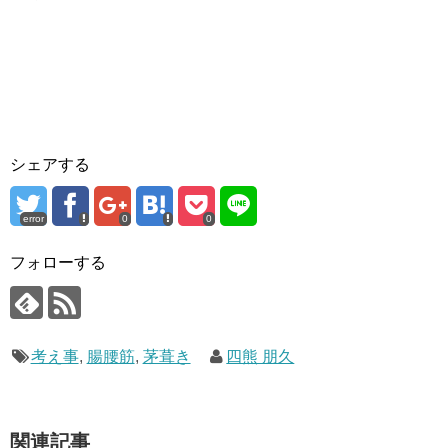
シェアする
error
0
0
フォローする
考え事
,
腸腰筋
,
茅葺き
四熊 朋久
関連記事