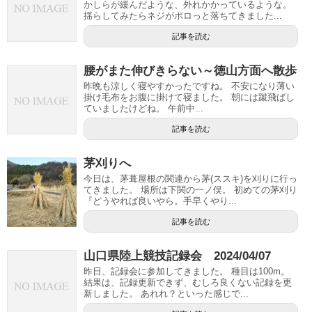
かしらが緩んだような、外れかかっているような。
揺らしてみたらネジがポロっと落ちてきました...
記事を読む
腰がまた伸びきらない～徳山方面へ散歩
昨晩も涼しく寝やすかったですね。 不安になり薄い
掛け毛布をお腹に掛けて寝ました。 朝には蹴飛ばし
ていましたけどね。 午前中...
記事を読む
茅刈りへ
今日は、茅葺屋根の関連から茅(ススキ)を刈りに行っ
てきました。 場所は下関の一ノ俣。 初めての茅刈り
『どうやれば良いやら。手早くやり...
記事を読む
山口県陸上競技記録会 2024/04/07
昨日、記録会に参加してきました。 種目は100m。
結果は、記録更新できず、むしろ良くない記録を更
新しました。 あれれ？といった感じで...