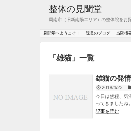
整体の見聞堂
周南市（旧新南陽エリア）の整体院をお
見聞堂へようこそ！
院長のブログ
当院概
「
雄猫
」
一覧
雄猫の発情
2018/4/23
今日は然程、気
ってきましたね。
記事を読む