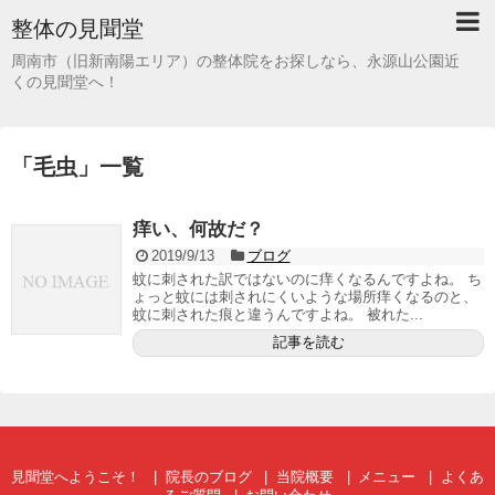
整体の見聞堂
周南市（旧新南陽エリア）の整体院をお探しなら、永源山公園近
くの見聞堂へ！
「
毛虫
」
一覧
痒い、何故だ？
2019/9/13
ブログ
蚊に刺された訳ではないのに痒くなるんですよね。 ち
ょっと蚊には刺されにくいような場所痒くなるのと、
蚊に刺された痕と違うんですよね。 被れた...
記事を読む
見聞堂へようこそ！
院長のブログ
当院概要
メニュー
よくあ