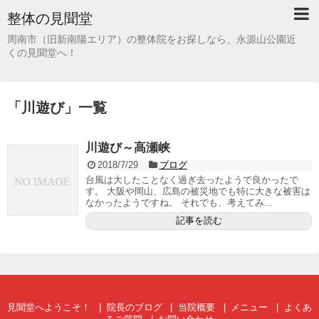
整体の見聞堂
周南市（旧新南陽エリア）の整体院をお探しなら、永源山公園近
くの見聞堂へ！
「
川遊び
」
一覧
川遊び～高瀬峡
2018/7/29
ブログ
台風は大したことなく過ぎ去ったようで良かったで
す。 大阪や岡山、広島の被災地でも特に大きな被害は
なかったようですね。 それでも、考えてみ...
記事を読む
見聞堂へようこそ！
院長のブログ
当院概要
メニュー
よくあ