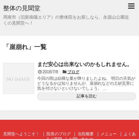
整体の見聞堂
周南市（旧新南陽エリア）の整体院をお探しなら、永源山公園近
くの見聞堂へ！
「
崖崩れ
」
一覧
まだ安心は出来ないのかもしれません。
2018/7/8
ブログ
今回の雨は結構な量が降りましたよね。 明日の天気が
どうなるかは知りませんが、崖崩れなどの土砂災害に
気を付けないといけないでしょう。 ...
記事を読む
見聞堂へようこそ！
院長のブログ
当院概要
メニュー
よくあ