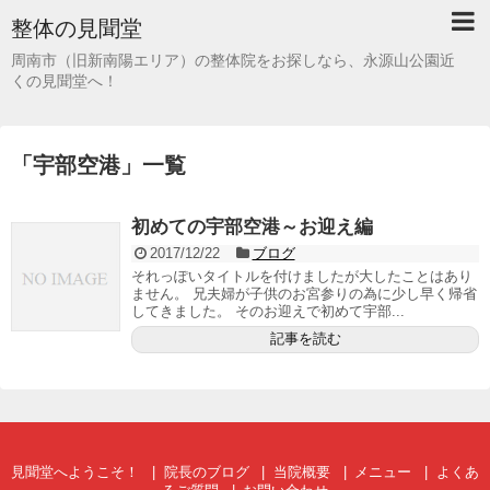
整体の見聞堂
周南市（旧新南陽エリア）の整体院をお探しなら、永源山公園近
くの見聞堂へ！
「
宇部空港
」
一覧
初めての宇部空港～お迎え編
2017/12/22
ブログ
それっぽいタイトルを付けましたが大したことはあり
ません。 兄夫婦が子供のお宮参りの為に少し早く帰省
してきました。 そのお迎えで初めて宇部...
記事を読む
見聞堂へようこそ！
院長のブログ
当院概要
メニュー
よくあ