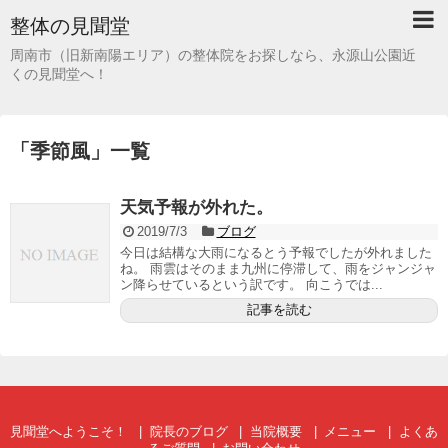
整体の見聞堂
周南市（旧新南陽エリア）の整体院をお探しなら、永源山公園近
くの見聞堂へ！
「
季節風
」
一覧
天気予報が外れた。
2019/7/3
ブログ
今日は結構な大雨になるとう予報でしたが外れました
ね。 雨雲はそのまま九州に停滞して、雨をジャンジャ
ン降らせているという訳です。 向こうでは...
記事を読む
見聞堂へようこそ！
院長のブログ
当院概要
メニュー
よくあ