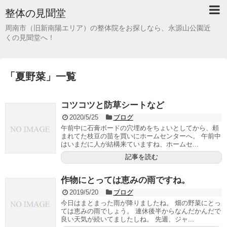
整体の見聞堂
周南市（旧新南陽エリア）の整体院をお探しなら、永源山公園近
くの見聞堂へ！
「
夏野菜
」
一覧
コツコツと防草シートなど
2020/5/25
ブログ
午前中に石膏ボードの穴埋めをちょいとしてから、頼
まれてた枝豆の苗を買いにホームセンターへ。 午前中
はいまだに人が結構来ていますね、ホームセ...
記事を読む
作物にとっては恵みの雨ですね。
2019/5/20
ブログ
今日はまとまった雨が降りましたね。 畑の野菜にとっ
ては恵みの雨でしょう。 連休後半からなんだかんだで
良い天気が続いてましたしね。 先週、ジャ...