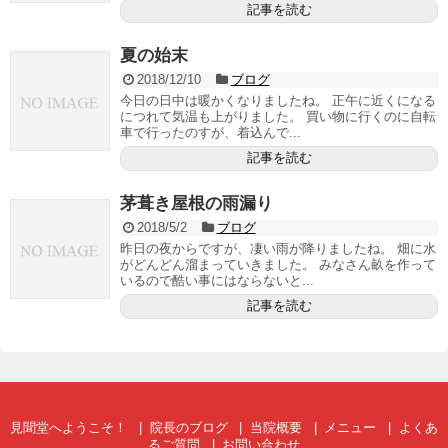
記事を読む
夏の始末
2018/12/10
ブログ
今日の日中は暖かくなりましたね。 正午に近くになる
につれて気温も上がりました。 買い物に行くのに自転
車で行ったのすが、着込んで...
記事を読む
茅葺き屋根の雨漏り
2018/5/2
ブログ
昨日の夜からですが、凄い雨が降りましたね。 畑に水
がどんどん溜まっていきました。 みなさん畝を作って
いるので酷い事にはならないと...
記事を読む
見聞堂へようこそ！
院長のブログ
当院概要
メニュー
よくあ
るご質問
お問い合わせ