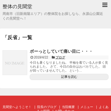
整体の見聞堂
周南市（旧新南陽エリア）の整体院をお探しなら、永源山公園近
くの見聞堂へ！
「
反省
」
一覧
ボーっとしていて痛い目に・・・
2019/4/22
ブログ
今日も暑くなりましたね。 半袖を着ている人が多く見
られました。 さて、今日の自分はおバカでした。 頭
が回っていませんでした。 という...
記事を読む
見聞堂へようこそ！
院長のブログ
当院概要
メニュー
よくあ