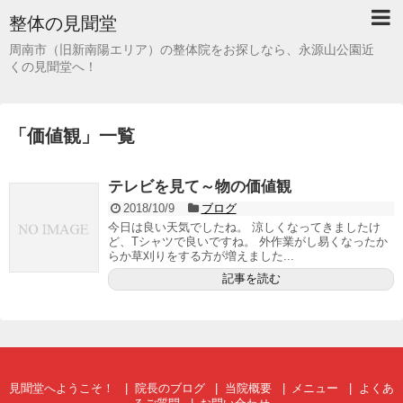
整体の見聞堂
周南市（旧新南陽エリア）の整体院をお探しなら、永源山公園近
くの見聞堂へ！
「
価値観
」
一覧
テレビを見て～物の価値観
2018/10/9
ブログ
今日は良い天気でしたね。 涼しくなってきましたけ
ど、Tシャツで良いですね。 外作業がし易くなったか
らか草刈りをする方が増えました...
記事を読む
見聞堂へようこそ！
院長のブログ
当院概要
メニュー
よくあ