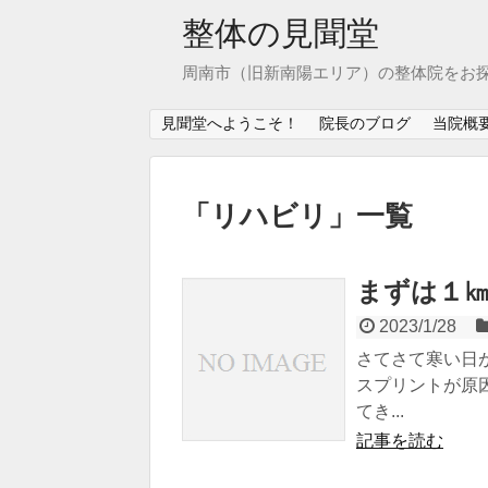
整体の見聞堂
周南市（旧新南陽エリア）の整体院をお
見聞堂へようこそ！
院長のブログ
当院概
「
リハビリ
」
一覧
まずは１
2023/1/28
さてさて寒い日
スプリントが原
てき...
記事を読む