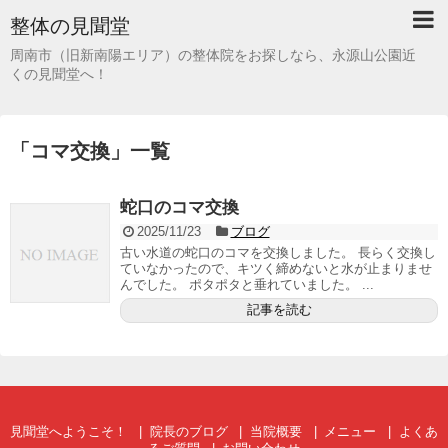
整体の見聞堂
周南市（旧新南陽エリア）の整体院をお探しなら、永源山公園近
くの見聞堂へ！
「
コマ交換
」
一覧
蛇口のコマ交換
2025/11/23
ブログ
古い水道の蛇口のコマを交換しました。 長らく交換し
ていなかったので、キツく締めないと水が止まりませ
んでした。 ポタポタと垂れていました。 ...
記事を読む
見聞堂へようこそ！
院長のブログ
当院概要
メニュー
よくあ