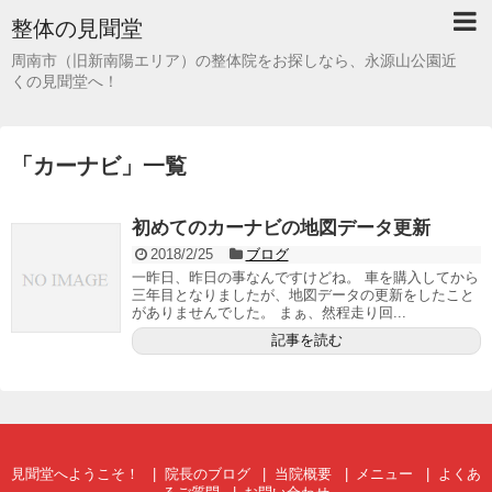
整体の見聞堂
周南市（旧新南陽エリア）の整体院をお探しなら、永源山公園近
くの見聞堂へ！
「
カーナビ
」
一覧
初めてのカーナビの地図データ更新
2018/2/25
ブログ
一昨日、昨日の事なんですけどね。 車を購入してから
三年目となりましたが、地図データの更新をしたこと
がありませんでした。 まぁ、然程走り回...
記事を読む
見聞堂へようこそ！
院長のブログ
当院概要
メニュー
よくあ