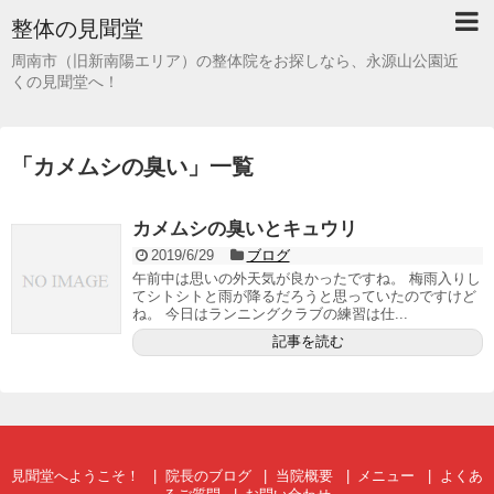
整体の見聞堂
周南市（旧新南陽エリア）の整体院をお探しなら、永源山公園近
くの見聞堂へ！
「
カメムシの臭い
」
一覧
カメムシの臭いとキュウリ
2019/6/29
ブログ
午前中は思いの外天気が良かったですね。 梅雨入りし
てシトシトと雨が降るだろうと思っていたのですけど
ね。 今日はランニングクラブの練習は仕...
記事を読む
見聞堂へようこそ！
院長のブログ
当院概要
メニュー
よくあ