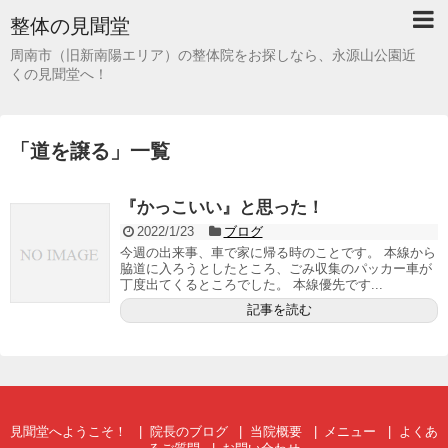
整体の見聞堂
周南市（旧新南陽エリア）の整体院をお探しなら、永源山公園近
くの見聞堂へ！
「
道を譲る
」
一覧
『かっこいい』と思った！
2022/1/23
ブログ
今週の出来事、車で家に帰る時のことです。 本線から
脇道に入ろうとしたところ、ごみ収集のパッカー車が
丁度出てくるところでした。 本線優先です...
記事を読む
見聞堂へようこそ！
院長のブログ
当院概要
メニュー
よくあ