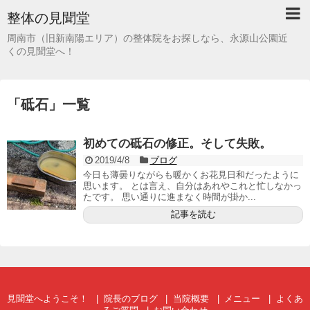
整体の見聞堂
周南市（旧新南陽エリア）の整体院をお探しなら、永源山公園近
くの見聞堂へ！
「
砥石
」
一覧
初めての砥石の修正。そして失敗。
2019/4/8
ブログ
今日も薄曇りながらも暖かくお花見日和だったように
思います。 とは言え、自分はあれやこれと忙しなかっ
たです。 思い通りに進まなく時間が掛か...
記事を読む
見聞堂へようこそ！
院長のブログ
当院概要
メニュー
よくあ