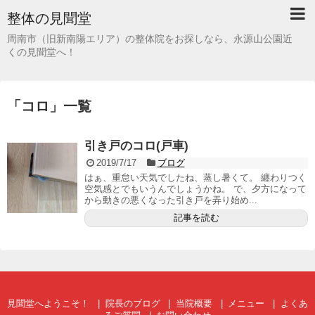
整体の見聞堂
周南市（旧新南陽エリア）の整体院をお探しなら、永源山公園近
くの見聞堂へ！
「
コロ
」
一覧
引き戸のコロ(戸車)
2019/7/17
ブログ
はぁ、重怠い天気でしたね、蒸し暑くて。 纏わりつく
空気感とでもいうんでしょうかね。 で、夕方になって
から動きの悪くなった引き戸を弄り始め...
記事を読む
見聞堂へようこそ！
院長のブログ
当院概要
メニュー
よくあ